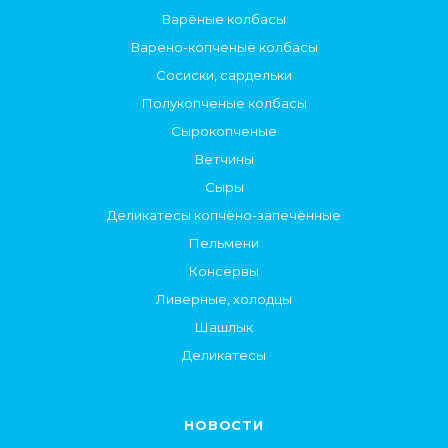
Варёные колбасы
Варено-копченые колбасы
Сосиски, сардельки
Полукопченые колбасы
Сырокопченые
Ветчины
Сыры
Деликатесы копчёно-запечённые
Пельмени
Консервы
Ливерные, холодцы
Шашлык
Деликатесы
НОВОСТИ