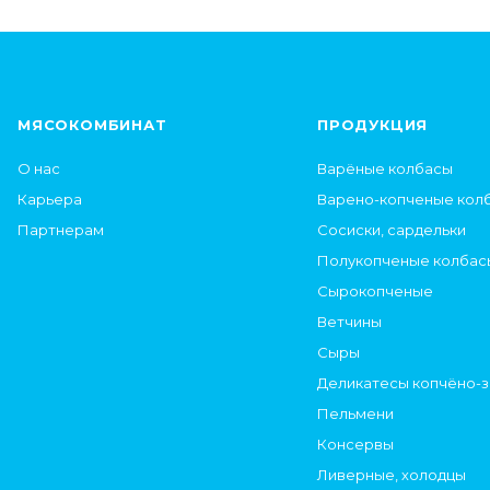
МЯСОКОМБИНАТ
ПРОДУКЦИЯ
О нас
Варёные колбасы
Карьера
Варено-копченые кол
Партнерам
Сосиски, сардельки
Полукопченые колбас
Сырокопченые
Ветчины
Сыры
Деликатесы копчёно-
Пельмени
Консервы
Ливерные, холодцы