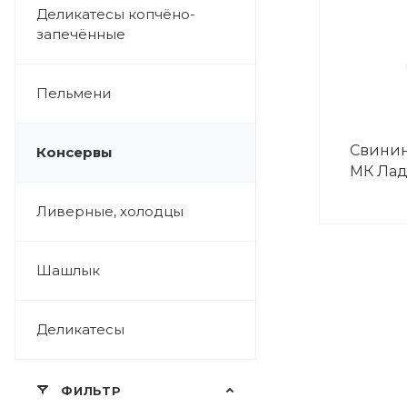
Деликатесы копчёно-
запечённые
Пельмени
Свинин
Консервы
МК Лад
Ливерные, холодцы
Шашлык
Деликатесы
ФИЛЬТР