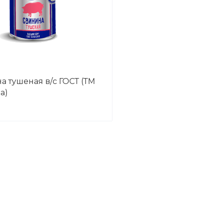
а тушеная в/с ГОСТ (ТМ
а)