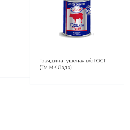
Говядина тушеная в/с ГОСТ
(ТМ МК Лада)