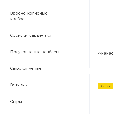
Варено-копченые
колбасы
Сосиски, сардельки
Полукопченые колбасы
Ананас
Сырокопченые
ВЕС
Ветчины
Акция
338г
Сыры