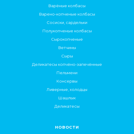
Варёные колбасы
Варено-копченые колбасы
Сосиски, сардельки
Полукопченые колбасы
Сырокопченые
Ветчины
Сыры
Деликатесы копчёно-запечённые
Пельмени
Консервы
Ливерные, холодцы
Шашлык
Деликатесы
НОВОСТИ