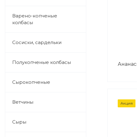
Варено-копченые
колбасы
Сосиски, сардельки
Полукопченые колбасы
Ананас
Сырокопченые
ВЕС
Ветчины
Акция
338г
Сыры