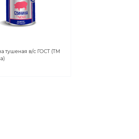
а тушеная в/с ГОСТ (ТМ
а)