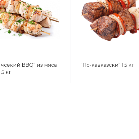
ичсекий BBQ" из мяса
"По-кавказски" 1,5 кг
,5 кг