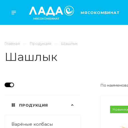
МЯСОКОМБИНАТ
Главная
Продукция
Шашлык
Шашлык
По наименова
ПРОДУКЦИЯ
ВЕС
Новинк
1,5 кг
Варёные колбасы