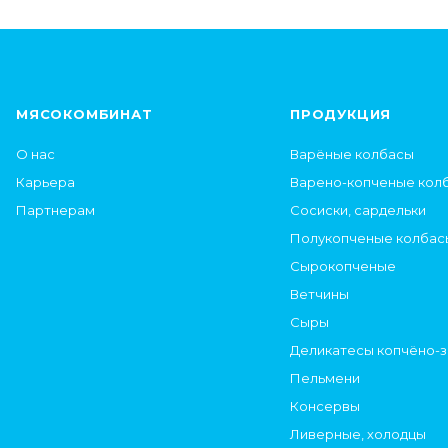
МЯСОКОМБИНАТ
ПРОДУКЦИЯ
О нас
Варёные колбасы
Карьера
Варено-копченые кол
Партнерам
Сосиски, сардельки
Полукопченые колбас
Сырокопченые
Ветчины
Сыры
Деликатесы копчёно-
Пельмени
Консервы
Ливерные, холодцы