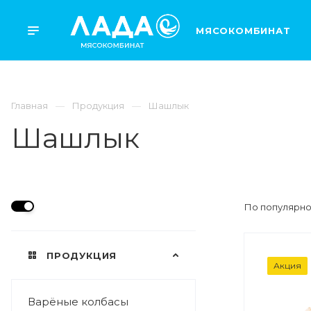
МЯСОКОМБИНАТ
Главная
Продукция
Шашлык
Шашлык
По популярно
ПРОДУКЦИЯ
ВЕС
Акция
1,5 кг
Варёные колбасы