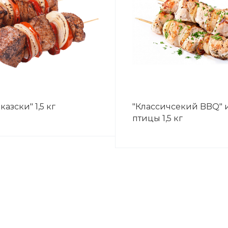
казски" 1,5 кг
"Классичсекий BBQ" 
птицы 1,5 кг