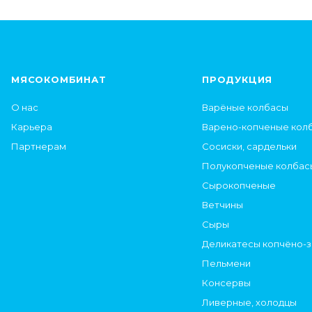
МЯСОКОМБИНАТ
ПРОДУКЦИЯ
О нас
Варёные колбасы
Карьера
Варено-копченые кол
Партнерам
Сосиски, сардельки
Полукопченые колбас
Сырокопченые
Ветчины
Сыры
Деликатесы копчёно-
Пельмени
Консервы
Ливерные, холодцы