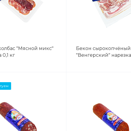
колбас "Мясной микс"
Бекон сырокопчёный
 0,1 кг
"Венгерский" нарезка 
ВЕС
ВЕС
туем
0,3 кг
1 кг