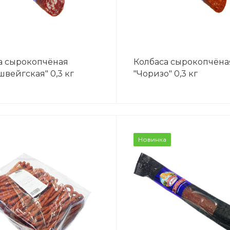
а сырокопчёная
Колбаса сырокопчёна
вейгская" 0,3 кг
"Чоризо" 0,3 кг
ВЕС
ВЕС
Новинка
0,2 кг
0,2