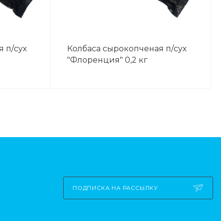
 п/сух
Колбаса сырокопченая п/сух
"Флоренция" 0,2 кг
ПОДПИСКА НА РАССЫЛКУ