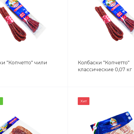
ки "Копчетто" чили
Колбаски "Копчетто"
классические 0,07 кг
ВЕС
ВЕС
а
Хит
0,2 кг
0,3 кг