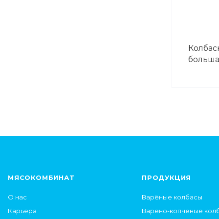
Колбас
большая
МЯСОКОМБИНАТ
ПРОДУКЦИЯ
О нас
Варёные колбасы
Карьера
Варено-копченые кол