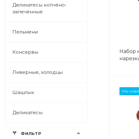
Деликатесы копчёно-
запечённые
Пельмени
Набор 
Консервы
нарезка
Ливерные, холодцы
ВЕС
Мы сове
Шашлык
0,3 кг
Деликатесы
ФИЛЬТР