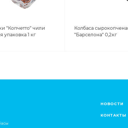
ки "Копчетто" чили
Колбаса сырокопченая
 упаковка 1 кг
"Барселона" 0,2кг
НОВОСТИ
КОНТАКТЫ
басы