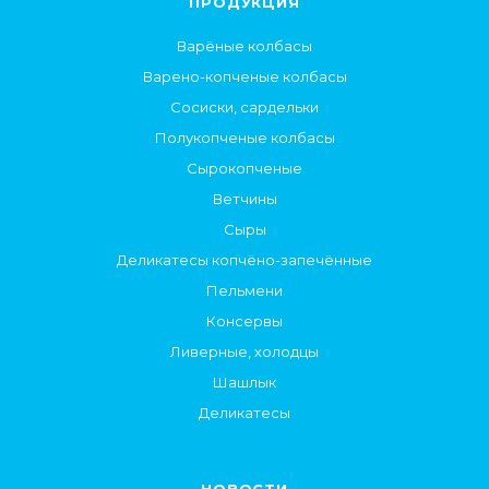
ПРОДУКЦИЯ
Варёные колбасы
Варено-копченые колбасы
Сосиски, сардельки
Полукопченые колбасы
Сырокопченые
Ветчины
Сыры
Деликатесы копчёно-запечённые
Пельмени
Консервы
Ливерные, холодцы
Шашлык
Деликатесы