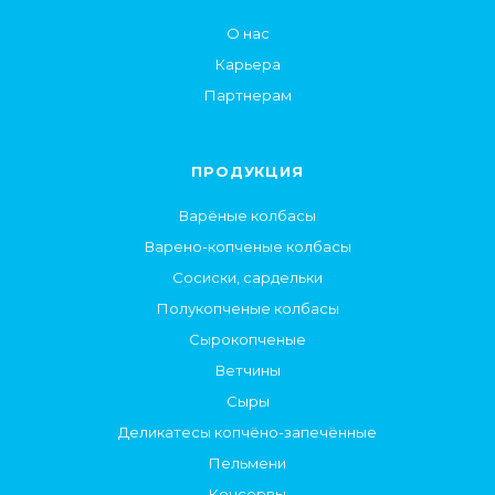
О нас
Карьера
Партнерам
ПРОДУКЦИЯ
Варёные колбасы
Варено-копченые колбасы
Сосиски, сардельки
Полукопченые колбасы
Сырокопченые
Ветчины
Сыры
Деликатесы копчёно-запечённые
Пельмени
Консервы