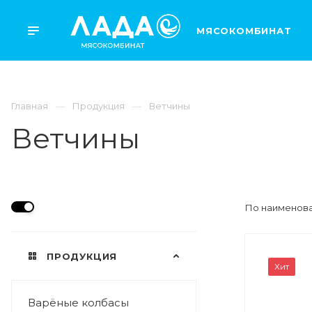
МЯСОКОМБИНАТ
Главная
Продукция
Ветчины
Ветчины
По наименова
ПРОДУКЦИЯ
ВЕС
Хит
0,5кг
Варёные колбасы