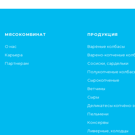
МЯСОКОМБИНАТ
ПРОДУКЦИЯ
О нас
Варёные колбасы
Карьера
Варено-копченые кол
Партнерам
Сосиски, сардельки
Полукопченые колбас
Сырокопченые
Ветчины
Сыры
Деликатесы копчёно-
Пельмени
Консервы
Ливерные, холодцы