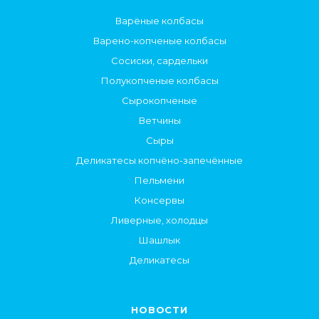
Варёные колбасы
Варено-копченые колбасы
Сосиски, сардельки
Полукопченые колбасы
Сырокопченые
Ветчины
Сыры
Деликатесы копчёно-запечённые
Пельмени
Консервы
Ливерные, холодцы
Шашлык
Деликатесы
НОВОСТИ